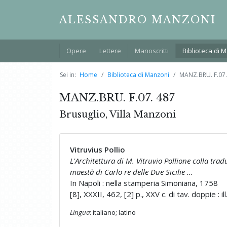
ALESSANDRO MANZONI
Opere
Lettere
Manoscritti
Biblioteca di 
Sei in:
Home
Biblioteca di Manzoni
MANZ.BRU. F.07.
MANZ.BRU. F.07. 487
Brusuglio, Villa Manzoni
Vitruvius Pollio
L'Architettura di M. Vitruvio Pollione colla tra
maestà di Carlo re delle Due Sicilie ...
In Napoli : nella stamperia Simoniana, 1758
[8], XXXII, 462, [2] p., XXV c. di tav. doppie : ill.
Lingua
: italiano; latino