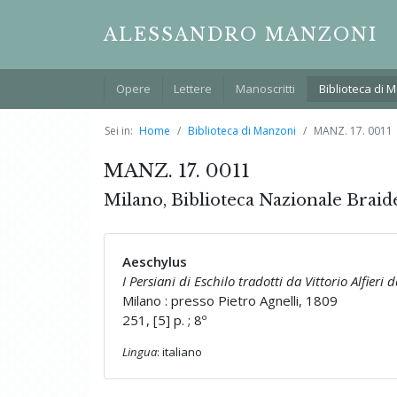
ALESSANDRO MANZONI
Opere
Lettere
Manoscritti
Biblioteca di 
Sei in:
Home
Biblioteca di Manzoni
MANZ. 17. 0011
MANZ. 17. 0011
Milano, Biblioteca Nazionale Braid
Aeschylus
I Persiani di Eschilo tradotti da Vittorio Alfieri d
Milano : presso Pietro Agnelli, 1809
251, [5] p. ; 8º
Lingua
: italiano