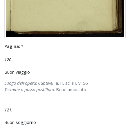
Pagina: ?
120.
Buon viaggio
Luogo dell'opera
:
Captivei
, a. II, sc. III, v. 56
Termine o passo postillato
: Bene ambulato
121.
Buon soggiorno