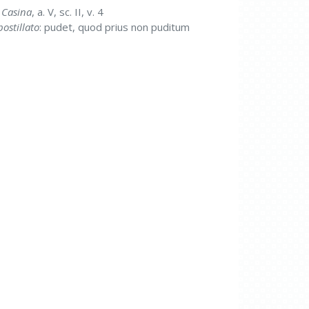
:
Casina
, a. V, sc. II, v. 4
ostillato
: pudet, quod prius non puditum