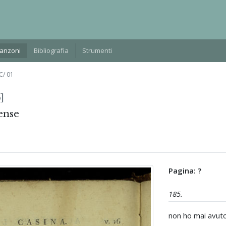
Manzoni
Bibliografia
Strumenti
C/ 01
]
ense
Pagina: ?
185.
non ho mai avuto