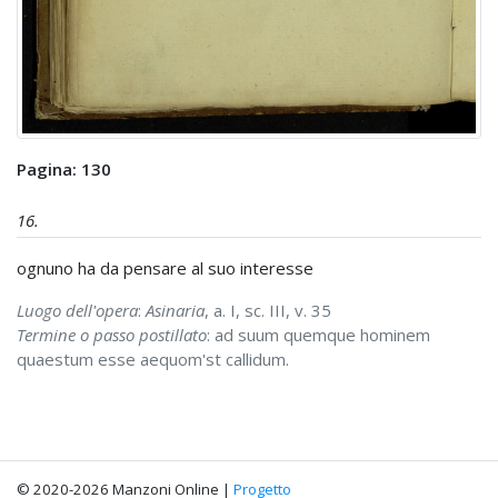
Pagina: 130
16.
ognuno ha da pensare al suo interesse
Luogo dell'opera
:
Asinaria
, a. I, sc. III, v. 35
Termine o passo postillato
: ad suum quemque hominem
quaestum esse aequom'st callidum.
© 2020-2026 Manzoni Online |
Progetto