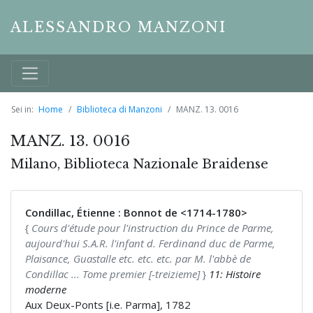
ALESSANDRO MANZONI
Sei in:
Home
Biblioteca di Manzoni
MANZ. 13. 0016
MANZ. 13. 0016
Milano, Biblioteca Nazionale Braidense
Condillac, Étienne : Bonnot de <1714-1780>
{
Cours d'étude pour l'instruction du Prince de Parme,
aujourd'hui S.A.R. l'infant d. Ferdinand duc de Parme,
Plaisance, Guastalle etc. etc. etc. par M. l'abbè de
Condillac ... Tome premier [-treizieme]
}
11: Histoire
moderne
Aux Deux-Ponts [i.e. Parma], 1782