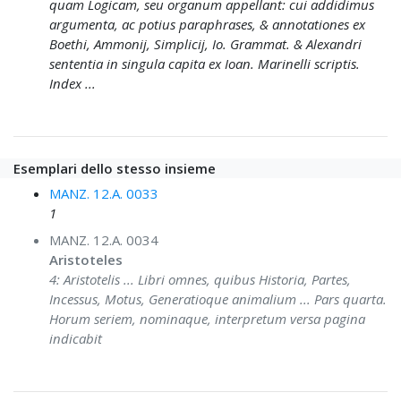
quam Logicam, seu organum appellant: cui addidimus
argumenta, ac potius paraphrases, & annotationes ex
Boethi, Ammonij, Simplicij, Io. Grammat. & Alexandri
sententia in singula capita ex Ioan. Marinelli scriptis.
Index ...
Esemplari dello stesso insieme
MANZ. 12.A. 0033
1
MANZ. 12.A. 0034
Aristoteles
4: Aristotelis ... Libri omnes, quibus Historia, Partes,
Incessus, Motus, Generatioque animalium ... Pars quarta.
Horum seriem, nominaque, interpretum versa pagina
indicabit