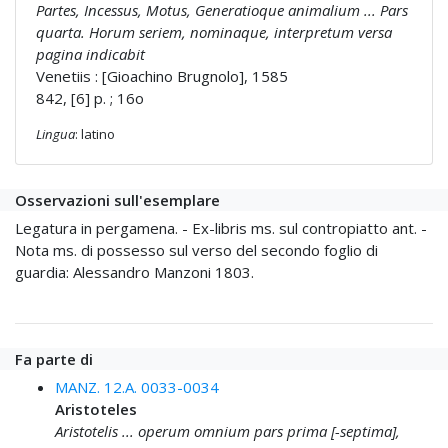
Partes, Incessus, Motus, Generatioque animalium ... Pars
quarta. Horum seriem, nominaque, interpretum versa
pagina indicabit
Venetiis : [Gioachino Brugnolo], 1585
842, [6] p. ; 16o
Lingua
: latino
Osservazioni sull'esemplare
Legatura in pergamena. - Ex-libris ms. sul contropiatto ant. -
Nota ms. di possesso sul verso del secondo foglio di
guardia: Alessandro Manzoni 1803.
Fa parte di
MANZ. 12.A. 0033-0034
Aristoteles
Aristotelis ... operum omnium pars prima [-septima],