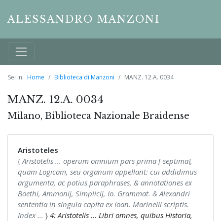
ALESSANDRO MANZONI
Sei in:
Home
Biblioteca di Manzoni
MANZ. 12.A. 0034
MANZ. 12.A. 0034
Milano, Biblioteca Nazionale Braidense
Aristoteles
{
Aristotelis ... operum omnium pars prima [-septima],
quam Logicam, seu organum appellant: cui addidimus
argumenta, ac potius paraphrases, & annotationes ex
Boethi, Ammonij, Simplicij, Io. Grammat. & Alexandri
sententia in singula capita ex Ioan. Marinelli scriptis.
Index ...
}
4: Aristotelis ... Libri omnes, quibus Historia,