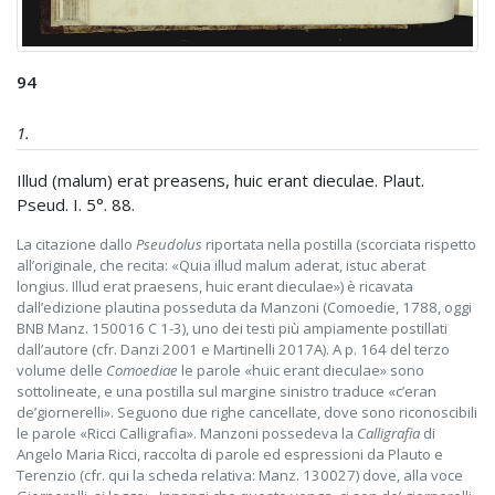
94
1.
Illud (malum) erat preasens, huic erant dieculae. Plaut.
Pseud. I. 5°. 88.
La citazione dallo
Pseudolus
riportata nella postilla (scorciata rispetto
all’originale, che recita: «Quia illud malum aderat, istuc aberat
longius. Illud erat praesens, huic erant dieculae») è ricavata
dall’edizione plautina posseduta da Manzoni (Comoedie, 1788, oggi
BNB Manz. 150016 C 1-3), uno dei testi più ampiamente postillati
dall’autore (cfr. Danzi 2001 e Martinelli 2017A). A p. 164 del terzo
volume delle
Comoediae
le parole «huic erant dieculae» sono
sottolineate, e una postilla sul margine sinistro traduce «c’eran
de’giornerelli». Seguono due righe cancellate, dove sono riconoscibili
le parole «Ricci Calligrafia». Manzoni possedeva la
Calligrafia
di
Angelo Maria Ricci, raccolta di parole ed espressioni da Plauto e
Terenzio (cfr. qui la scheda relativa: Manz. 130027) dove, alla voce