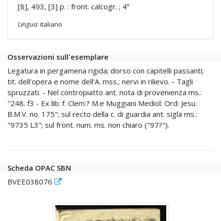
[8], 493, [3] p. : front. calcogr. ; 4º
Lingua
: italiano
Osservazioni sull'esemplare
Legatura in pergamena rigida; dorso con capitelli passanti;
tit. dell'opera e nome dell'A. mss.; nervi in rilievo. - Tagli
spruzzati. - Nel contropiatto ant. nota di provenienza ms.:
"248. f3 - Ex lib: f. Clem:? M.e Muggiani Mediol: Ord: Jesu:
B.M.V. no. 175"; sul recto della c. di guardia ant. sigla ms.:
"9735 L3"; sul front. num. ms. non chiaro ("97?").
Scheda OPAC SBN
BVEE038076