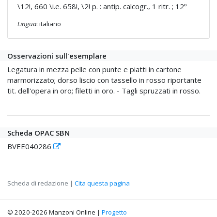
\12!, 660 \i.e. 658!, \2! p. : antip. calcogr., 1 ritr. ; 12º
Lingua
: italiano
Osservazioni sull'esemplare
Legatura in mezza pelle con punte e piatti in cartone
marmorizzato; dorso liscio con tassello in rosso riportante
tit. dell'opera in oro; filetti in oro. - Tagli spruzzati in rosso.
Scheda OPAC SBN
BVEE040286
Scheda di redazione |
Cita questa pagina
© 2020-2026 Manzoni Online |
Progetto