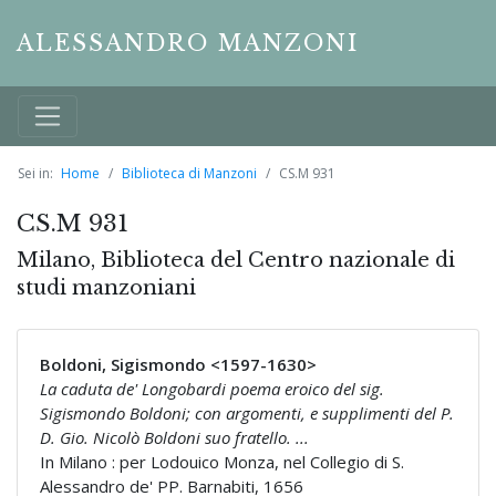
ALESSANDRO MANZONI
Sei in:
Home
Biblioteca di Manzoni
CS.M 931
CS.M 931
Milano, Biblioteca del Centro nazionale di
studi manzoniani
Boldoni, Sigismondo <1597-1630>
La caduta de' Longobardi poema eroico del sig.
Sigismondo Boldoni; con argomenti, e supplimenti del P.
D. Gio. Nicolò Boldoni suo fratello. ...
In Milano : per Lodouico Monza, nel Collegio di S.
Alessandro de' PP. Barnabiti, 1656