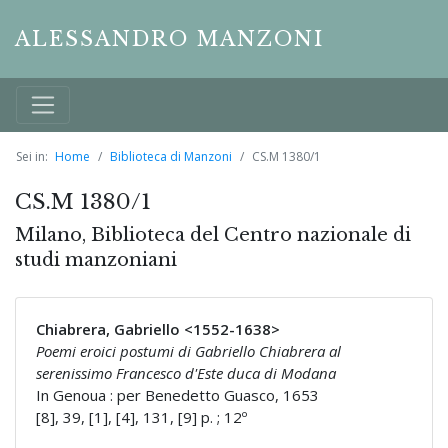
ALESSANDRO MANZONI
Sei in:
Home
Biblioteca di Manzoni
CS.M 1380/1
CS.M 1380/1
Milano, Biblioteca del Centro nazionale di
studi manzoniani
Chiabrera, Gabriello <1552-1638>
Poemi eroici postumi di Gabriello Chiabrera al
serenissimo Francesco d'Este duca di Modana
In Genoua : per Benedetto Guasco, 1653
[8], 39, [1], [4], 131, [9] p. ; 12º