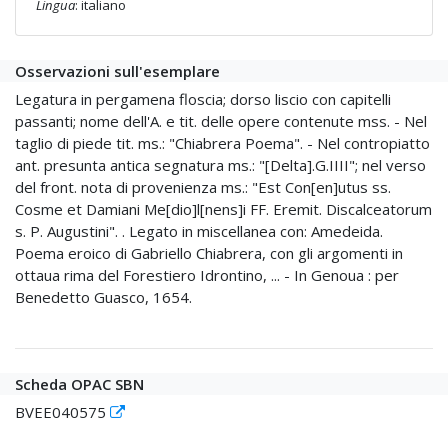
Lingua
: italiano
Osservazioni sull'esemplare
Legatura in pergamena floscia; dorso liscio con capitelli
passanti; nome dell'A. e tit. delle opere contenute mss. - Nel
taglio di piede tit. ms.: "Chiabrera Poema". - Nel contropiatto
ant. presunta antica segnatura ms.: "[Delta].G.IIII"; nel verso
del front. nota di provenienza ms.: "Est Con[en]utus ss.
Cosme et Damiani Me[dio]l[nens]i FF. Eremit. Discalceatorum
s. P. Augustini". . Legato in miscellanea con: Amedeida.
Poema eroico di Gabriello Chiabrera, con gli argomenti in
ottaua rima del Forestiero Idrontino, ... - In Genoua : per
Benedetto Guasco, 1654.
Scheda OPAC SBN
BVEE040575