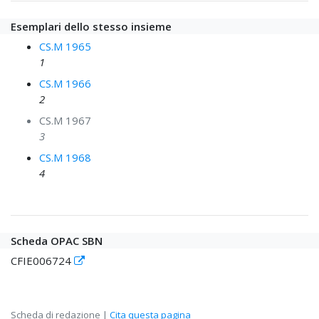
Esemplari dello stesso insieme
CS.M 1965
1
CS.M 1966
2
CS.M 1967
3
CS.M 1968
4
Scheda OPAC SBN
CFIE006724
Scheda di redazione |
Cita questa pagina