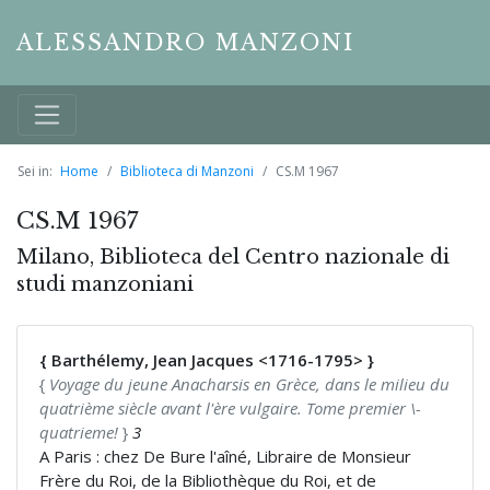
ALESSANDRO MANZONI
Sei in:
Home
Biblioteca di Manzoni
CS.M 1967
CS.M 1967
Milano, Biblioteca del Centro nazionale di
studi manzoniani
{ Barthélemy, Jean Jacques <1716-1795> }
{
Voyage du jeune Anacharsis en Grèce, dans le milieu du
quatrième siècle avant l'ère vulgaire. Tome premier \-
quatrieme!
}
3
A Paris : chez De Bure l'aîné, Libraire de Monsieur
Frère du Roi, de la Bibliothèque du Roi, et de