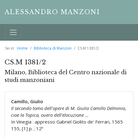
ALESSANDRO MANZONI
Sei in:
Home
Biblioteca di Manzoni
CS.M 1381/2
CS.M 1381/2
Milano, Biblioteca del Centro nazionale di
studi manzoniani
Camillo, Giulio
Il secondo tomo dell'opere di M. Giulio Camillo Delminio,
cioe la Topica, ouero dell'elocuzione ...
In Vinegia : appresso Gabriel Giolito de' Ferrari, 1565
155, [1] p. ; 12º