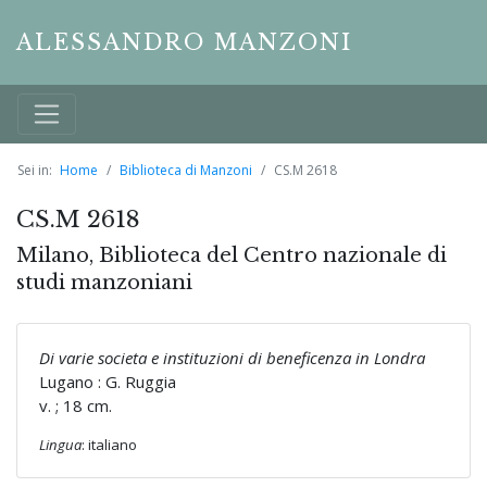
ALESSANDRO MANZONI
Sei in:
Home
Biblioteca di Manzoni
CS.M 2618
CS.M 2618
Milano, Biblioteca del Centro nazionale di
studi manzoniani
Di varie societa e instituzioni di beneficenza in Londra
Lugano : G. Ruggia
v. ; 18 cm.
Lingua
: italiano