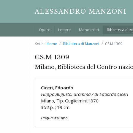
ALESSANDRO MANZONI
Opere
Lettere
Manoscritti
Biblioteca di 
Sei in:
Home
Biblioteca di Manzoni
CS.M 1309
CS.M 1309
Milano, Biblioteca del Centro nazi
Ciceri, Edoardo
Filippo Augusto: dramma / di Edoardo Ciceri
Milano, Tip. Guglielmini,1870
352 p. ; 19 cm.
Lingua
: italiano