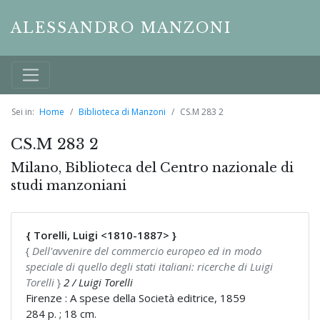
ALESSANDRO MANZONI
Sei in:
Home
Biblioteca di Manzoni
CS.M 283 2
CS.M 283 2
Milano, Biblioteca del Centro nazionale di
studi manzoniani
{ Torelli, Luigi <1810-1887> }
{
Dell'avvenire del commercio europeo ed in modo
speciale di quello degli stati italiani: ricerche di Luigi
Torelli
}
2 / Luigi Torelli
Firenze : A spese della Società editrice, 1859
284 p. ; 18 cm.