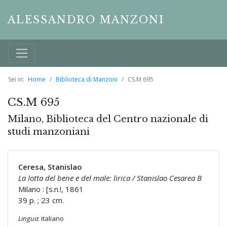
ALESSANDRO MANZONI
Sei in:
Home
Biblioteca di Manzoni
CS.M 695
CS.M 695
Milano, Biblioteca del Centro nazionale di
studi manzoniani
Ceresa, Stanislao
La lotta del bene e del male: lirica / Stanislao Cesarea B
Milano : [s.n.!, 1861
39 p. ; 23 cm.
Lingua
: italiano