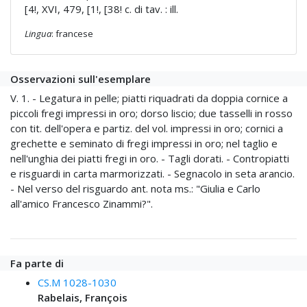
[4!, XVI, 479, [1!, [38! c. di tav. : ill.
Lingua
: francese
Osservazioni sull'esemplare
V. 1. - Legatura in pelle; piatti riquadrati da doppia cornice a
piccoli fregi impressi in oro; dorso liscio; due tasselli in rosso
con tit. dell'opera e partiz. del vol. impressi in oro; cornici a
grechette e seminato di fregi impressi in oro; nel taglio e
nell'unghia dei piatti fregi in oro. - Tagli dorati. - Contropiatti
e risguardi in carta marmorizzati. - Segnacolo in seta arancio.
- Nel verso del risguardo ant. nota ms.: "Giulia e Carlo
all'amico Francesco Zinammi?".
Fa parte di
CS.M 1028-1030
Rabelais, François