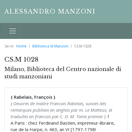
ALESSANDRO MANZONI
Sei in:
Home
Biblioteca di Manzoni
CS.M 1028
CS.M 1028
Milano, Biblioteca del Centro nazionale di
studi manzoniani
{ Rabelais, François }
{
Oeuvres de maitre Francois Rabelais, suivies des
remarques publiees en anglois par m. Le Motteux, et
traduites en francois par C. D. M. Tome premier
}
1
A Paris : chez Ferdinand Bastien, imprimeur-libraire,
rue de la Harpe, n. 463, an VI [1797-1798!