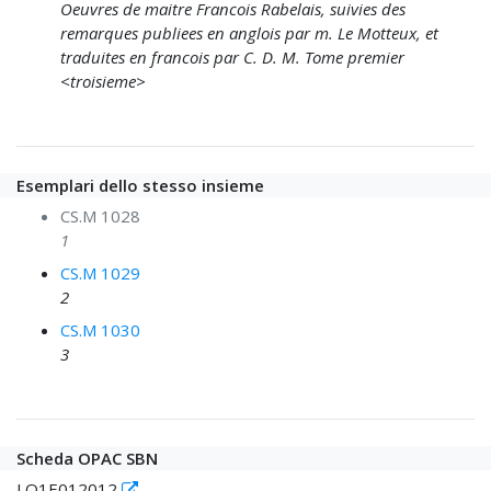
Oeuvres de maitre Francois Rabelais, suivies des
remarques publiees en anglois par m. Le Motteux, et
traduites en francois par C. D. M. Tome premier
<troisieme>
Esemplari dello stesso insieme
CS.M 1028
1
CS.M 1029
2
CS.M 1030
3
Scheda OPAC SBN
LO1E012012