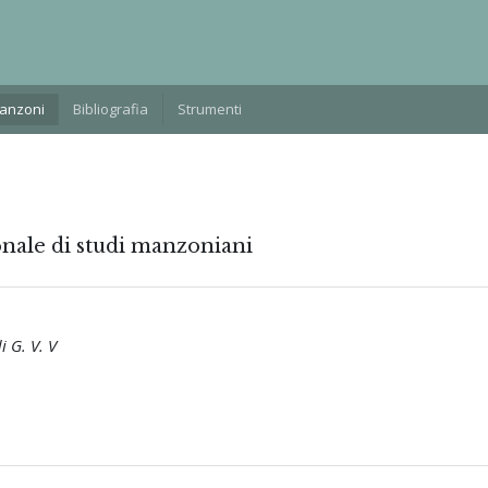
Manzoni
Bibliografia
Strumenti
onale di studi manzoniani
i G. V. V