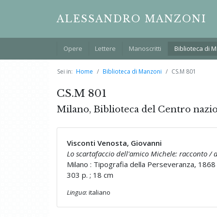
ALESSANDRO MANZONI
Opere
Lettere
Manoscritti
Biblioteca di 
Sei in:
Home
Biblioteca di Manzoni
CS.M 801
CS.M 801
Milano, Biblioteca del Centro nazi
Visconti Venosta, Giovanni
Lo scartafaccio dell'amico Michele: racconto / d
Milano : Tipografia della Perseveranza, 1868
303 p. ; 18 cm
Lingua
: italiano