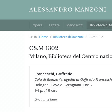
ALESSANDRO MANZONI
Opere
Lettere
Manoscritti
Biblioteca di 
Sei in:
Home
Biblioteca di Manzoni
CS.M 1302
CS.M 1302
Milano, Biblioteca del Centro nazi
Franceschi, Goffredo
Cola di Rienzo / tragedia di Goffredo Francesch
Bologna : Fava e Garagnani, 1868
94 p. ; 19 cm.
Lingua
: italiano