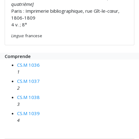
quatrième]
Paris : Imprimerie bibliographique, rue Gît-le-cœur,
1806-1809
4 v. ; 8°
Lingua
: francese
Comprende
CS.M 1036
1
CS.M 1037
2
CS.M 1038
3
CS.M 1039
4