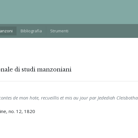
Manzoni
Bibliografia
Strumenti
onale di studi manzoniani
 contes de mon hote, recueillis et mis au jour par Jedediah Cleisboth
Seine, no. 12, 1820