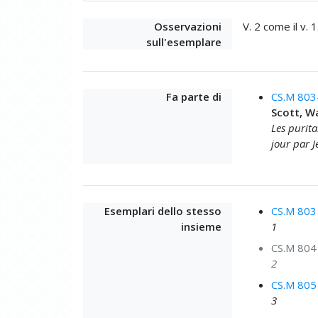
Osservazioni
V. 2 come il v. 1
sull'esemplare
Fa parte di
CS.M 803
Scott, W
Les purita
jour par 
Esemplari dello stesso
CS.M 803
insieme
1
CS.M 804
2
CS.M 805
3