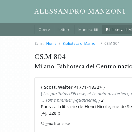
ALESSANDRO MANZONI
Opere
Lettere
Manoscritti
Biblioteca di 
Sei in:
Home
Biblioteca di Manzoni
CS.M 804
CS.M 804
Milano, Biblioteca del Centro nazi
{ Scott, Walter <1771-1832> }
{
Les puritains d'Ecosse, et Le nain mysterieux,
... Tome premier [-quatrieme]
}
2
Paris : a la librairie de Henri Nicolle, rue de 
[4], 228 p
Lingua
: francese