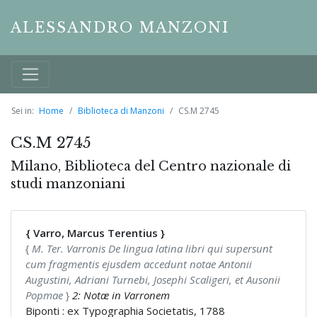
ALESSANDRO MANZONI
Sei in:
Home
Biblioteca di Manzoni
CS.M 2745
CS.M 2745
Milano, Biblioteca del Centro nazionale di
studi manzoniani
{ Varro, Marcus Terentius }
{
M. Ter. Varronis De lingua latina libri qui supersunt
cum fragmentis ejusdem accedunt notae Antonii
Augustini, Adriani Turnebi, Josephi Scaligeri, et Ausonii
Popmae
}
2: Notæ in Varronem
Biponti : ex Typographia Societatis, 1788