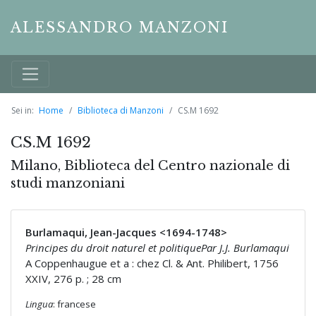
ALESSANDRO MANZONI
Sei in:
Home
Biblioteca di Manzoni
CS.M 1692
CS.M 1692
Milano, Biblioteca del Centro nazionale di
studi manzoniani
Burlamaqui, Jean-Jacques <1694-1748>
Principes du droit naturel et politiquePar J.J. Burlamaqui
A Coppenhaugue et a : chez Cl. & Ant. Philibert, 1756
XXIV, 276 p. ; 28 cm
Lingua
: francese