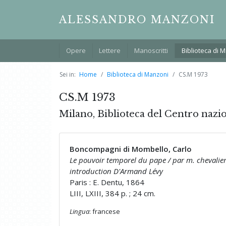
ALESSANDRO MANZONI
Opere
Lettere
Manoscritti
Biblioteca di 
Sei in:
Home
Biblioteca di Manzoni
CS.M 1973
CS.M 1973
Milano, Biblioteca del Centro nazi
Boncompagni di Mombello, Carlo
Le pouvoir temporel du pape / par m. chevalie
introduction D'Armand Lévy
Paris : E. Dentu, 1864
LIII, LXIII, 384 p. ; 24 cm.
Lingua
: francese