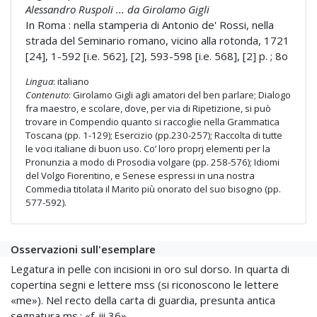
Alessandro Ruspoli ... da Girolamo Gigli
In Roma : nella stamperia di Antonio de' Rossi, nella
strada del Seminario romano, vicino alla rotonda, 1721
[24], 1-592 [i.e. 562], [2], 593-598 [i.e. 568], [2] p. ; 8o
Lingua
: italiano
Contenuto
: Girolamo Gigli agli amatori del ben parlare; Dialogo
fra maestro, e scolare, dove, per via di Ripetizione, si può
trovare in Compendio quanto si raccoglie nella Grammatica
Toscana (pp. 1-129); Esercizio (pp.230-257); Raccolta di tutte
le voci italiane di buon uso. Co’ loro proprj elementi per la
Pronunzia a modo di Prosodia volgare (pp. 258-576); Idiomi
del Volgo Fiorentino, e Senese espressi in una nostra
Commedia titolata il Marito più onorato del suo bisogno (pp.
577-592).
Osservazioni sull'esemplare
Legatura in pelle con incisioni in oro sul dorso. In quarta di
copertina segni e lettere mss (si riconoscono le lettere
«me»). Nel recto della carta di guardia, presunta antica
segnatura ms.: «f. iii 36».