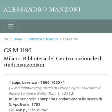
ALESSANDRO MANZONI
Sei in:
Home
Biblioteca di Manzoni
CS.M 1196
CS.M 1196
Milano, Biblioteca del Centro nazionale di
studi manzoniani
{ Lippi, Lorenzo <1606-1665> }
{
Il Malmantile racquistato di Perlone Zipoli colle note di
Puccio Lamoni e d'altri. Tom. 1. \-2.!
}
2
In Firenze : nella stamperia Bonducciana sulla piazza di
S. Apollinare, 1788
\2!, 468 p., \1! c. di tav