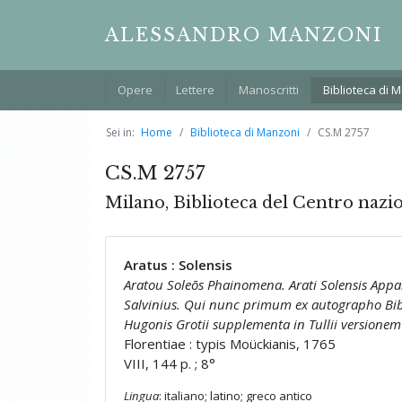
ALESSANDRO MANZONI
Opere
Lettere
Manoscritti
Biblioteca di 
Sei in:
Home
Biblioteca di Manzoni
CS.M 2757
CS.M 2757
Milano, Biblioteca del Centro nazi
Aratus : Solensis
Aratou Soleōs Phainomena. Arati Solensis Apparen
Salvinius. Qui nunc primum ex autographo Bibl
Hugonis Grotii supplementa in Tullii versionem 
Florentiae : typis Moückianis, 1765
VIII, 144 p. ; 8°
Lingua
: italiano; latino; greco antico