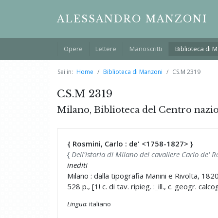
ALESSANDRO MANZONI
Opere
Lettere
Manoscritti
Biblioteca di 
Sei in:
Home
Biblioteca di Manzoni
CS.M 2319
CS.M 2319
Milano, Biblioteca del Centro nazi
{ Rosmini, Carlo : de' <1758-1827> }
{
Dell'istoria di Milano del cavaliere Carlo de' 
inediti
Milano : dalla tipografia Manini e Rivolta, 182
528 p., [1! c. di tav. ripieg. :_ill., c. geogr. calco
Lingua
: italiano