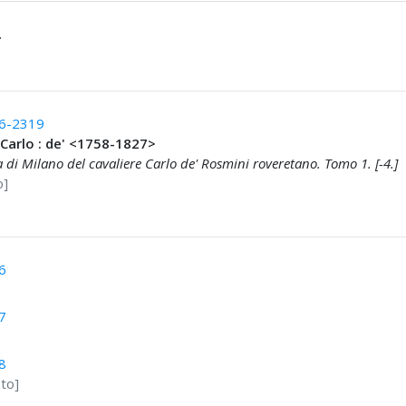
.
6-2319
 Carlo : de' <1758-1827>
ia di Milano del cavaliere Carlo de' Rosmini roveretano. Tomo 1. [-4.]
o]
6
7
8
ato]