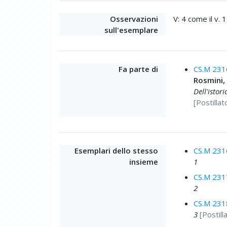
Osservazioni
V: 4 come il v. 1
sull'esemplare
Fa parte di
CS.M 231
Rosmini,
Dell'istor
[Postillat
Esemplari dello stesso
CS.M 231
insieme
1
CS.M 231
2
CS.M 231
3
[Postill