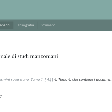
Manzoni
Bibliografia
Strumenti
onale di studi manzoniani
Rosmini roveretano. Tomo 1. [-4.]
}
4: Tomo 4. che contiene i documen
0
gr