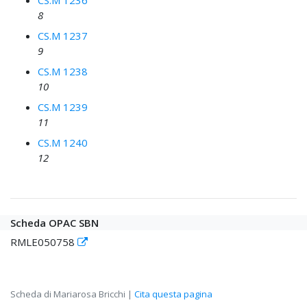
CS.M 1236
8
CS.M 1237
9
CS.M 1238
10
CS.M 1239
11
CS.M 1240
12
Scheda OPAC SBN
RMLE050758
Scheda di Mariarosa Bricchi |
Cita questa pagina