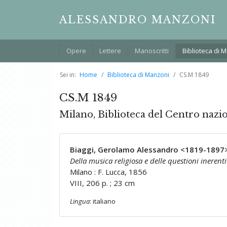
ALESSANDRO MANZONI
Opere
Lettere
Manoscritti
Biblioteca di 
Sei in:
Home
Biblioteca di Manzoni
CS.M 1849
CS.M 1849
Milano, Biblioteca del Centro nazi
Biaggi, Gerolamo Alessandro <1819-1897
Della musica religiosa e delle questioni inerent
Milano : F. Lucca, 1856
VIII, 206 p. ; 23 cm
Lingua
: italiano