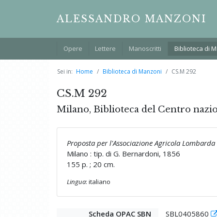
ALESSANDRO MANZONI
Opere
Lettere
Manoscritti
Biblioteca di 
Sei in:
Home
Biblioteca di Manzoni
CS.M 292
CS.M 292
Milano, Biblioteca del Centro nazi
Proposta per l'Associazione Agricola Lombarda d
Milano : tip. di G. Bernardoni, 1856
155 p. ; 20 cm.
Lingua
: italiano
Scheda OPAC SBN
SBL0405860