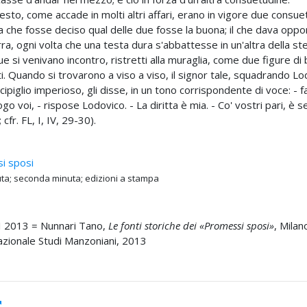
esto, come accade in molti altri affari, erano in vigore due consue
a che fosse deciso qual delle due fosse la buona; il che dava oppo
rra, ogni volta che una testa dura s'abbattesse in un'altra della st
e si venivano incontro, ristretti alla muraglia, come due figure di
ti. Quando si trovarono a viso a viso, il signor tale, squadrando Lo
 cipiglio imperioso, gli disse, in un tono corrispondente di voce: - f
ogo voi, - rispose Lodovico. - La diritta è mia. - Co' vostri pari, è
cfr. FL, I, IV, 29-30).
i sposi
ta; seconda minuta; edizioni a stampa
 2013 =
Nunnari Tano,
Le fonti storiche dei «Promessi sposi»
, Milan
zionale Studi Manzoniani, 2013