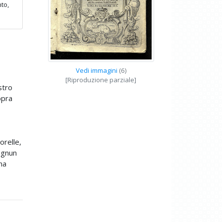
to,
Vedi immagini
(6)
[Riproduzione parziale]
stro
opra
orelle,
 ognun
ma