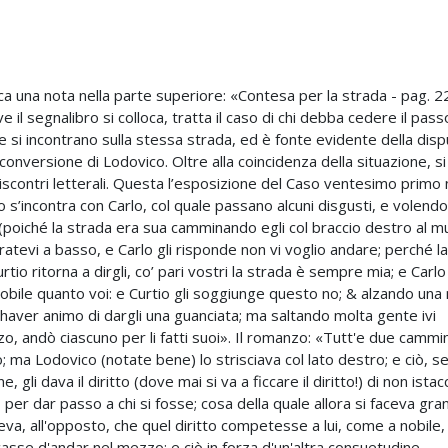
eca una nota nella parte superiore: «Contesa per la strada - pag. 2
 il segnalibro si colloca, tratta il caso di chi debba cedere il pass
he si incontrano sulla stessa strada, ed è fonte evidente della disp
conversione di Lodovico. Oltre alla coincidenza della situazione, si
 riscontri letterali. Questa l’esposizione del Caso ventesimo primo 
io s’incontra con Carlo, col quale passano alcuni disgusti, e volendo
 (poiché la strada era sua camminando egli col braccio destro al m
tiratevi a basso, e Carlo gli risponde non vi voglio andare; perché la
rtio ritorna a dirgli, co’ pari vostri la strada è sempre mia; e Carlo 
 nobile quanto voi: e Curtio gli soggiunge questo no; & alzando un
haver animo di dargli una guanciata; ma saltando molta gente ivi
o, andò ciascuno per li fatti suoi». Il romanzo: «Tutt'e due camm
; ma Lodovico (notate bene) lo strisciava col lato destro; e ciò, 
 gli dava il diritto (dove mai si va a ficcare il diritto!) di non istac
per dar passo a chi si fosse; cosa della quale allora si faceva gra
eva, all'opposto, che quel diritto competesse a lui, come a nobile,
asse d'andar nel mezzo; e ciò in forza d'un'altra consuetudine.