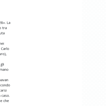
28». La
o tra
uta
nei
 Carlo
uro),
gli
a mano
inavan
secondo
carsi
n caso.
 e che