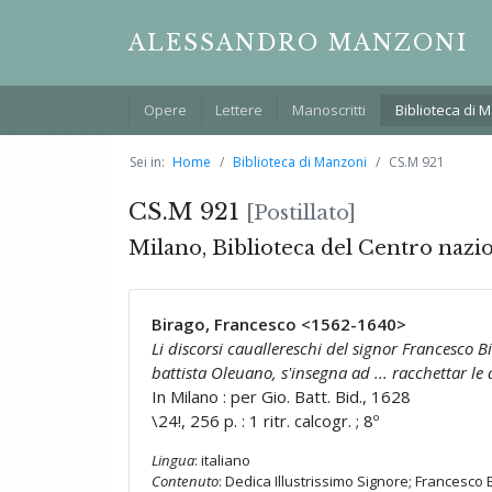
ALESSANDRO MANZONI
Opere
Lettere
Manoscritti
Biblioteca di 
Sei in:
Home
Biblioteca di Manzoni
CS.M 921
CS.M 921
[Postillato]
Milano, Biblioteca del Centro nazi
Birago, Francesco <1562-1640>
Li discorsi cauallereschi del signor Francesco Bi
battista Oleuano, s'insegna ad ... racchettar le
In Milano : per Gio. Batt. Bid., 1628
\24!, 256 p. : 1 ritr. calcogr. ; 8º
Lingua
: italiano
Contenuto
: Dedica Illustrissimo Signore; Francesco B