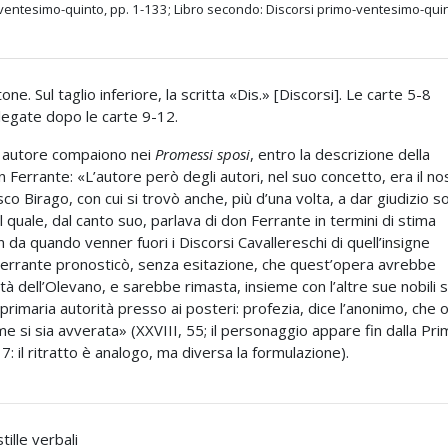
-ventesimo-quinto, pp. 1-133; Libro secondo: Discorsi primo-ventesimo-quin
one. Sul taglio inferiore, la scritta «Dis.» [Discorsi]. Le carte 5-8
egate dopo le carte 9-12.
o autore compaiono nei
Promessi sposi
, entro la descrizione della
n Ferrante: «L’autore però degli autori, nel suo concetto, era il no
co Birago, con cui si trovò anche, più d’una volta, a dar giudizio s
il quale, dal canto suo, parlava di don Ferrante in termini di stima
in da quando venner fuori i Discorsi Cavallereschi di quell’insigne
Ferrante pronosticò, senza esitazione, che quest’opera avrebbe
ità dell’Olevano, e sarebbe rimasta, insieme con l’altre sue nobili s
primaria autorità presso ai posteri: profezia, dice l’anonimo, che
 si sia avverata» (XXVIII, 55; il personaggio appare fin dalla Pri
 17: il ritratto è analogo, ma diversa la formulazione).
ille verbali