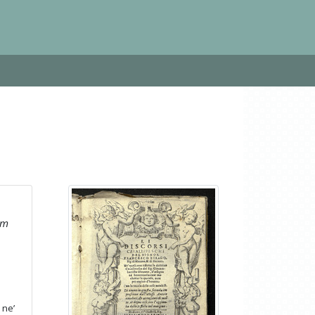
am
 ne’