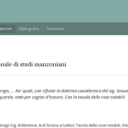
Manzoni
Bibliografia
Strumenti
onale di studi manzoniani
rago, ... Ne' quali, con rifiutar la dottrina caualleresca del sig. Giou
 querele, nate per cagion d'honore. Con la tauola delle cose notabili
irago Sig. di Mentone, & di Siciano a’ Lettori; Tavola delle cose notabili, che