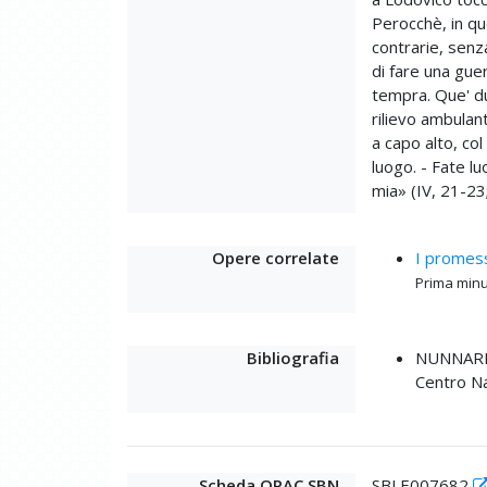
Perocchè, in qu
contrarie, senz
di fare una gue
tempra. Que' du
rilievo ambulan
a capo alto, col
luogo. - Fate lu
mia» (IV, 21-23; 
Opere correlate
I promess
Prima minu
Bibliografia
NUNNARI
Centro Na
Scheda OPAC SBN
SBLE007682