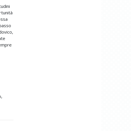
tudini
rtunità
essa
 basso
dovico,
ate
 sempre
o,