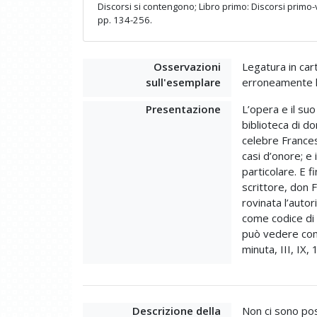
Discorsi si contengono; Libro primo: Discorsi primo
pp. 134-256.
Osservazioni
Legatura in cart
sull'esemplare
erroneamente l
Presentazione
L’opera e il su
biblioteca di do
celebre Frances
casi d’onore; e 
particolare. E f
scrittore, don 
rovinata l’autor
come codice di 
può vedere come
minuta, III, IX,
Descrizione della
Non ci sono post