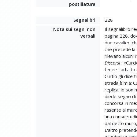
postillatura
Segnalibri
228
Nota sui segni non
Il segnalibro r
verbali
pagina 228, dove
due cavalieri c
che precede la 
rilevano alcuni
Discorsi
: «Curc
tenersi ad alto
Curtio gli dice 
strada è mia; Cu
replica, io son
diede segno di 
concorsa in mez
rasente al muro
una consuetudine,
dal detto muro, 
L'altro pretend
a Lodovico tocc