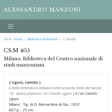
ALESSANDRO MANZONI
Sei in:
Home
Biblioteca di Manzoni
CS.M 405
CS.M 405
Milano, Biblioteca del Centro nazionale di
studi manzoniani
{ Ugoni, Camillo }
{
Della letteratura italiana nella seconda metà del secolo
18.: opera postuma / di Camillo Ugoni
}
4 / di Camillo
Ugoni
Milano : Tip. di G. Bernardoni di Gio., 1857
667 p. ; 25 cm.