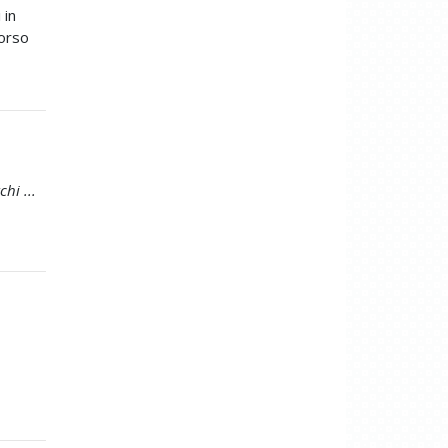
 in
dorso
hi ...