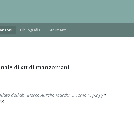
Manzoni
Bibliografia
Strumenti
onale di studi manzoniani
ilato dall'ab. Marco Aurelio Marchi ... Tomo 1. [-2.]
}
1
828