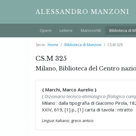
ALESSANDRO MANZONI
Opere
Lettere
Manoscritti
Biblioteca di 
Sei in:
Home
Biblioteca di Manzoni
CS.M 325
CS.M 325
Milano, Biblioteca del Centro nazi
{ Marchi, Marco Aurelio }
{
Dizionario tecnico-etimologico-filologico comp
Milano : dalla tipografia di Giacomo Pirola, 1
XXIV, 619, [1] p., [1] carta di tavola : ritratto
Lingua
: italiano; greco antico