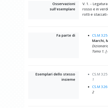
Osservazioni
V. 1. - Legatura
sull'esemplare
rosso e in verde 
rotti e staccati
Fa parte di
CS.M 325
Marchi, 
Dizionario
Tomo 1. [-
Esemplari dello stesso
CS.M 325
insieme
1
CS.M 326
2