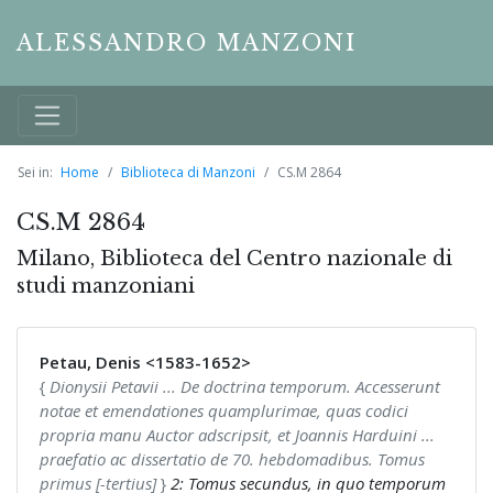
ALESSANDRO MANZONI
Sei in:
Home
Biblioteca di Manzoni
CS.M 2864
CS.M 2864
Milano, Biblioteca del Centro nazionale di
studi manzoniani
Petau, Denis <1583-1652>
{
Dionysii Petavii ... De doctrina temporum. Accesserunt
notae et emendationes quamplurimae, quas codici
propria manu Auctor adscripsit, et Joannis Harduini ...
praefatio ac dissertatio de 70. hebdomadibus. Tomus
primus [-tertius]
}
2: Tomus secundus, in quo temporum