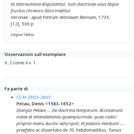
ta istoroumena disputantur, tum doctrinae usus atque
fructus chronico libro traditur
Veronae : apud Petrum Antonium Bernum, 1735
[12], 536 p
Lingua
: latino
Osservazioni sull'esemplare
V. 2 come il v. 1.
Fa parte di
CS.M 2863-2865
Petau, Denis <1583-1652>
Dionysii Petavii ... De doctrina temporum. Accesserunt
notae et emendationes quamplurimae, quas codici
propria manu Auctor adscripsit, et Joannis Harduini ...
praefatio ac dissertatio de 70. hebdomadibus. Tomus