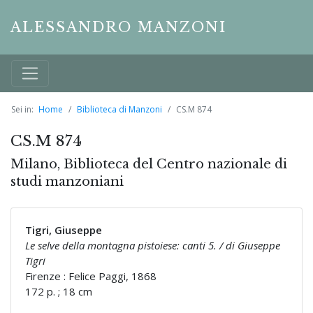
ALESSANDRO MANZONI
Sei in:
Home
Biblioteca di Manzoni
CS.M 874
CS.M 874
Milano, Biblioteca del Centro nazionale di
studi manzoniani
Tigri, Giuseppe
Le selve della montagna pistoiese: canti 5. / di Giuseppe
Tigri
Firenze : Felice Paggi, 1868
172 p. ; 18 cm