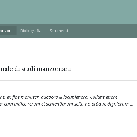
Manzoni
Bibliografia
Strumenti
onale di studi manzoniani
nt, ex fide manuscr. auctiora & locupletiora. Collatis etiam
s: cum indice rerum et sententiarum scitu notatúque digniorum ...