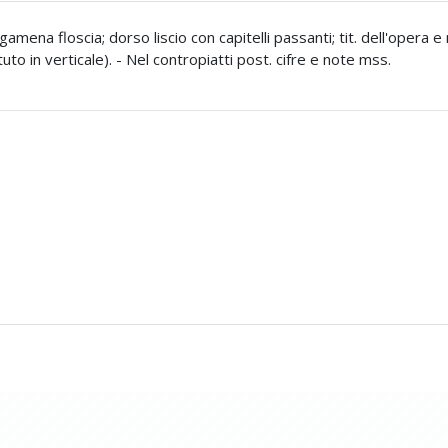
amena floscia; dorso liscio con capitelli passanti; tit. dell'opera 
etuto in verticale). - Nel contropiatti post. cifre e note mss.