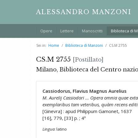
ALESSANDRO MANZONI
Opere
Lettere
Manoscritti
Biblioteca di 
Sei in:
Home
Biblioteca di Manzoni
CS.M 2755
CS.M 2755
[Postillato]
Milano, Biblioteca del Centro nazi
Cassiodorus, Flavius Magnus Aurelius
M. Aurelij Cassiodori ... Opera omnia quae exta
exemplaribus tam veteribus, quàm recens editi
[Ginevra] : apud Philippum Gamonet, 1637
[16], 779, [33] p. ; 4º
Lingua
: latino