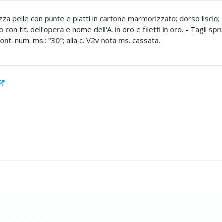
za pelle con punte e piatti in cartone marmorizzato; dorso liscio;
 con tit. dell'opera e nome dell'A. in oro e filetti in oro. - Tagli spr
front. num. ms.: "30"; alla c. V2v nota ms. cassata.