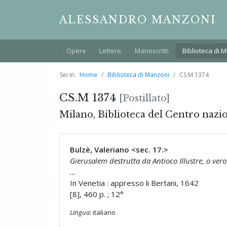
ALESSANDRO MANZONI
Opere
Lettere
Manoscritti
Biblioteca di 
Sei in:
Home
Biblioteca di Manzoni
CS.M 1374
CS.M 1374
[Postillato]
Milano, Biblioteca del Centro nazi
Bulzè, Valeriano <sec. 17.>
Gierusalem destrutta da Antioco Illustre, o ver
...
In Venetia : appresso li Bertani, 1642
[8], 460 p. ; 12°
Lingua
: italiano