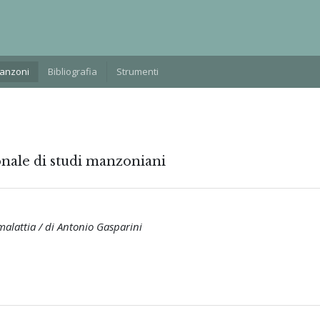
Manzoni
Bibliografia
Strumenti
onale di studi manzoniani
alattia / di Antonio Gasparini