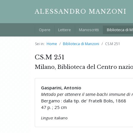
ALESSANDRO MANZONI
Opere
Lettere
Manoscritti
Biblioteca di 
Sei in:
Home
Biblioteca di Manzoni
CS.M 251
CS.M 251
Milano, Biblioteca del Centro nazi
Gasparini, Antonio
Metodo per ottenere il seme-bachi immune di m
Bergamo : dalla tip. de' Fratelli Bolis, 1868
47 p. ; 25 cm
Lingua
: italiano