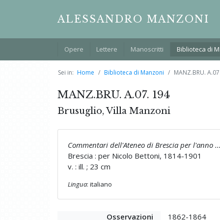
ALESSANDRO MANZONI
Opere
Lettere
Manoscritti
Biblioteca di 
Sei in:
Home
Biblioteca di Manzoni
MANZ.BRU. A.07
MANZ.BRU. A.07. 194
Brusuglio, Villa Manzoni
Commentari dell'Ateneo di Brescia per l'anno ..
Brescia : per Nicolo Bettoni, 1814-1901
v. : ill. ; 23 cm
Lingua
: italiano
Osservazioni
1862-1864