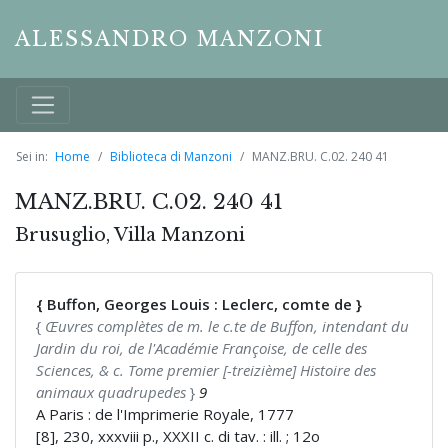
ALESSANDRO MANZONI
Sei in:
Home
Biblioteca di Manzoni
MANZ.BRU. C.02. 240 41
MANZ.BRU. C.02. 240 41
Brusuglio, Villa Manzoni
{ Buffon, Georges Louis : Leclerc, comte de }
{
Œuvres complètes de m. le c.te de Buffon, intendant du
Jardin du roi, de l'Académie Françoise, de celle des
Sciences, & c. Tome premier [-treizième] Histoire des
animaux quadrupedes
}
9
A Paris : de l'Imprimerie Royale, 1777
[8], 230, xxxviii p., XXXII c. di tav. : ill. ; 12o