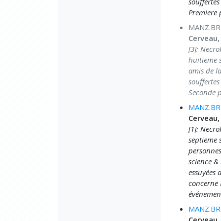
souffertes
Premiere 
MANZ.BRU
Cerveau,
[3]: Necro
huitieme s
amis de la
souffertes
Seconde p
MANZ.BRU
Cerveau,
[1]: Necro
septieme s
personnes 
science & 
essuyées a
concerne 
événemens
MANZ.BRU
Cerveau,