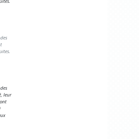
uites.
 des
t
uites.
 des
, leur
 ont
i
aux