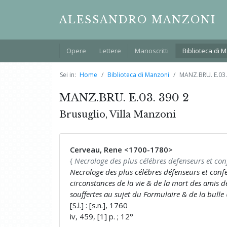
ALESSANDRO MANZONI
Opere
Lettere
Manoscritti
Biblioteca di 
Sei in:
Home
Biblioteca di Manzoni
MANZ.BRU. E.03.
MANZ.BRU. E.03. 390 2
Brusuglio, Villa Manzoni
Cerveau, Rene <1700-1780>
{
Necrologe des plus célébres defenseurs et conf
Necrologe des plus célébres défenseurs et confes
circonstances de la vie & de la mort des amis de 
souffertes au sujet du Formulaire & de la bulle 
[S.l.] : [s.n.], 1760
iv, 459, [1] p. ; 12°