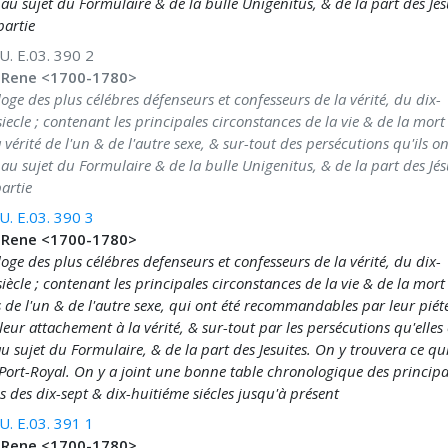
 au sujet du Formulaire & de la bulle Unigenitus, & de la part des Jés
partie
. E.03. 390 2
 Rene <1700-1780>
loge des plus célébres défenseurs et confesseurs de la vérité, du dix-
iecle ; contenant les principales circonstances de la vie & de la mort
 vérité de l'un & de l'autre sexe, & sur-tout des persécutions qu'ils on
 au sujet du Formulaire & de la bulle Unigenitus, & de la part des Jés
artie
. E.03. 390 3
 Rene <1700-1780>
loge des plus célébres defenseurs et confesseurs de la vérité, du dix-
iècle ; contenant les principales circonstances de la vie & de la mort
de l'un & de l'autre sexe, qui ont été recommandables par leur piété
leur attachement à la vérité, & sur-tout par les persécutions qu'elles
u sujet du Formulaire, & de la part des Jesuites. On y trouvera ce qu
Port-Royal. On y a joint une bonne table chronologique des princip
 des dix-sept & dix-huitiéme siécles jusqu'à présent
. E.03. 391 1
 Rene <1700-1780>