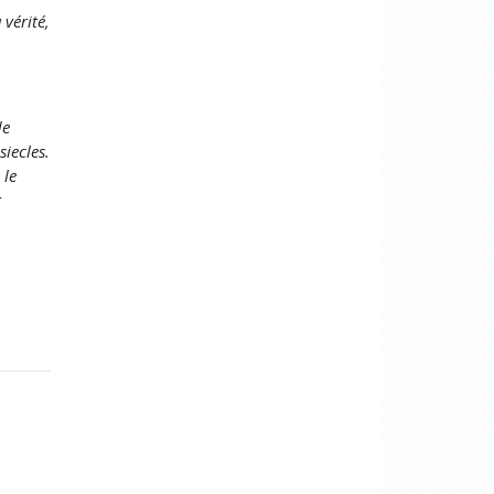
vérité,
de
siecles.
 le
t