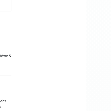
tième &
 des
t