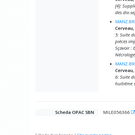
[4]: Suppl
des dix-se
MANZ.BRU
Cerveau,
5: Suite 
pièces imp
Sçavoir : 
Nécrologe
MANZ.BRU
Cerveau,
6: Suite d
huitiéme s
Scheda OPAC SBN
MILE056366
Scheda di redazione |
Cita questa pagina