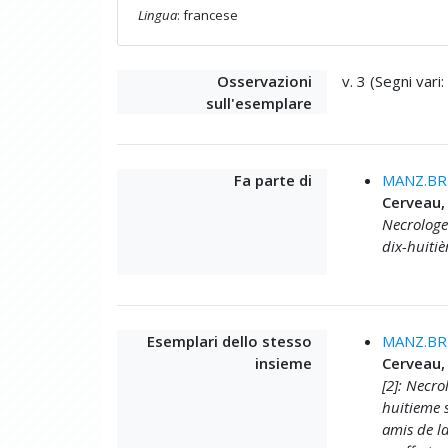
Lingua
: francese
Osservazioni
v. 3 (Segni vari
sull'esemplare
Fa parte di
MANZ.BRU
Cerveau,
Necrologe 
dix-huitiè
Esemplari dello stesso
MANZ.BRU
insieme
Cerveau,
[2]: Necro
huitieme s
amis de la