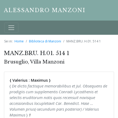
ALESSANDRO MANZONI
Sei in:
Home
Biblioteca di Manzoni
MANZ.BRU. H.01. 514 1
MANZ.BRU. H.01. 514 1
Brusuglio, Villa Manzoni
{ Valerius : Maximus }
{
De dictis factisque memorabilibus et Jul. Obsequens de
prodigiis cum supplementis Conradi Lycosthenis et
selectis eruditorum notis quos recensuit novisque
accessionibus locupletavit Car. Benedict. Hase ...
Volumen prius(-secundum pars posterior) / Valerius
Maximus
}
1