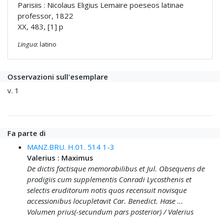
Parisiis : Nicolaus Eligius Lemaire poeseos latinae
professor, 1822
XX, 483, [1] p
Lingua
: latino
Osservazioni sull'esemplare
v. 1
Fa parte di
MANZ.BRU. H.01. 514 1-3
Valerius : Maximus
De dictis factisque memorabilibus et Jul. Obsequens de
prodigiis cum supplementis Conradi Lycosthenis et
selectis eruditorum notis quos recensuit novisque
accessionibus locupletavit Car. Benedict. Hase ...
Volumen prius(-secundum pars posterior) / Valerius