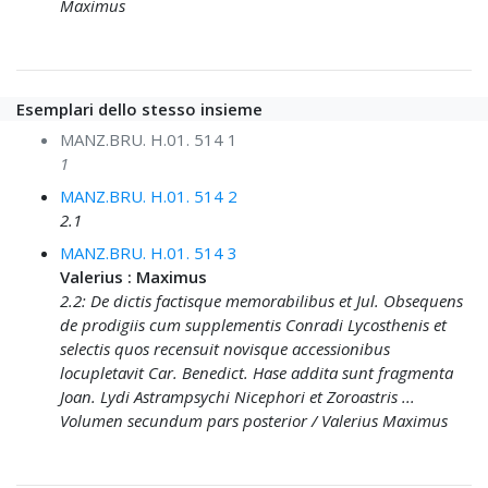
Maximus
Esemplari dello stesso insieme
MANZ.BRU. H.01. 514 1
1
MANZ.BRU. H.01. 514 2
2.1
MANZ.BRU. H.01. 514 3
Valerius : Maximus
2.2: De dictis factisque memorabilibus et Jul. Obsequens
de prodigiis cum supplementis Conradi Lycosthenis et
selectis quos recensuit novisque accessionibus
locupletavit Car. Benedict. Hase addita sunt fragmenta
Joan. Lydi Astrampsychi Nicephori et Zoroastris ...
Volumen secundum pars posterior / Valerius Maximus