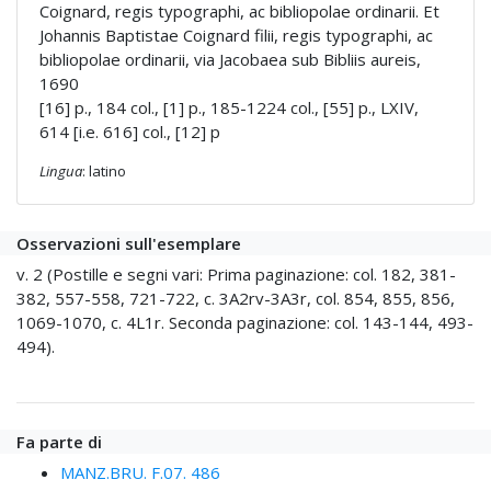
Coignard, regis typographi, ac bibliopolae ordinarii. Et
Johannis Baptistae Coignard filii, regis typographi, ac
bibliopolae ordinarii, via Jacobaea sub Bibliis aureis,
1690
[16] p., 184 col., [1] p., 185-1224 col., [55] p., LXIV,
614 [i.e. 616] col., [12] p
Lingua
: latino
Osservazioni sull'esemplare
v. 2 (Postille e segni vari: Prima paginazione: col. 182, 381-
382, 557-558, 721-722, c. 3A2rv-3A3r, col. 854, 855, 856,
1069-1070, c. 4L1r. Seconda paginazione: col. 143-144, 493-
494).
Fa parte di
MANZ.BRU. F.07. 486