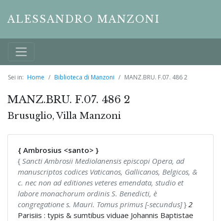
ALESSANDRO MANZONI
Sei in:
Home
Biblioteca di Manzoni
MANZ.BRU. F.07. 486 2
MANZ.BRU. F.07. 486 2
Brusuglio, Villa Manzoni
{ Ambrosius <santo> }
{
Sancti Ambrosii Mediolanensis episcopi Opera, ad
manuscriptos codices Vaticanos, Gallicanos, Belgicos, &
c. nec non ad editiones veteres emendata, studio et
labore monachorum ordinis S. Benedicti, è
congregatione s. Mauri. Tomus primus [-secundus]
}
2
Parisiis : typis & sumtibus viduae Johannis Baptistae