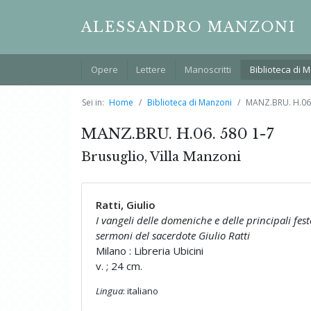
ALESSANDRO MANZONI
Opere
Lettere
Manoscritti
Biblioteca di 
Sei in:
Home
Biblioteca di Manzoni
MANZ.BRU. H.06.
MANZ.BRU. H.06. 580 1-7
Brusuglio, Villa Manzoni
Ratti, Giulio
I vangeli delle domeniche e delle principali fes
sermoni del sacerdote Giulio Ratti
Milano : Libreria Ubicini
v. ; 24 cm.
Lingua
: italiano