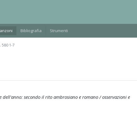
Manzoni
Bibliografia
Strumenti
 580 1-7
te dell'anno: secondo il rito ambrosiano e romano / osservazioni e