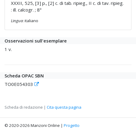
XXXII, 525, [3] p., [2] c. di tab. ripieg., II c. di tav. ripieg.
: ill. calcogr. ; 8º
Lingua
: italiano
Osservazioni sull'esemplare
1 v.
Scheda OPAC SBN
TO0E054303
Scheda di redazione |
Cita questa pagina
© 2020-2026 Manzoni Online |
Progetto