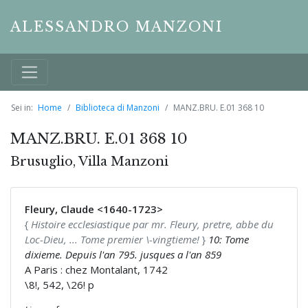
ALESSANDRO MANZONI
Sei in:
Home
Biblioteca di Manzoni
MANZ.BRU. E.01 368 10
MANZ.BRU. E.01 368 10
Brusuglio, Villa Manzoni
Fleury, Claude <1640-1723>
{
Histoire ecclesiastique par mr. Fleury, pretre, abbe du
Loc-Dieu, ... Tome premier \-vingtieme!
}
10: Tome
dixieme. Depuis l'an 795. jusques a l'an 859
A Paris : chez Montalant, 1742
\8!, 542, \26! p