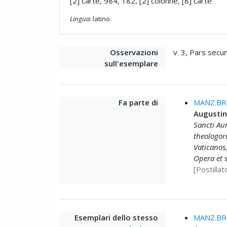
[2] carte, 984, 182, [2] colonne, [8] carte
Lingua
: latino
Osservazioni
v. 3, Pars secu
sull'esemplare
Fa parte di
MANZ.BRU
Augustin
Sancti Au
theologor
Vaticanos,
Opera et 
[Postillat
Esemplari dello stesso
MANZ.BRU