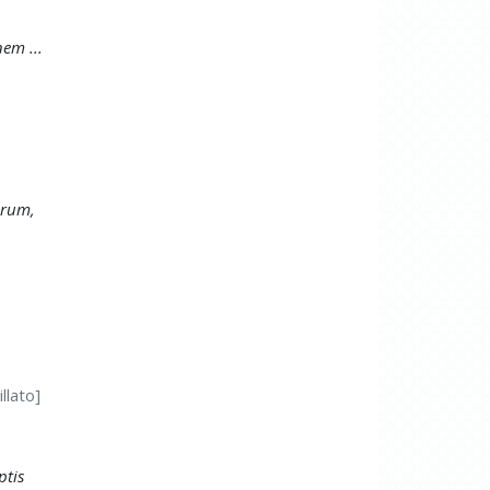
em ...
orum,
llato]
ptis