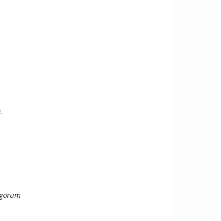
.
ogorum