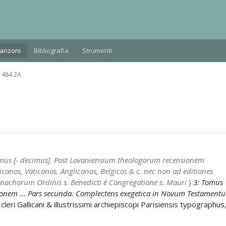
Manzoni
Bibliografia
Strumenti
 484 2A
rimus [- decimus]. Post Lovaniensium theologorum recensionem
canos, Vaticanos, Anglicanos, Belgicos & c. nec non ad editiones
onachorum Ordinis s. Benedicti è Congregatione s. Mauri
}
3: Tomus
ionem ... Pars secunda. Complectens exegetica in Novum Testament
leri Gallicani & illustrissimi archiepiscopi Parisiensis typographus