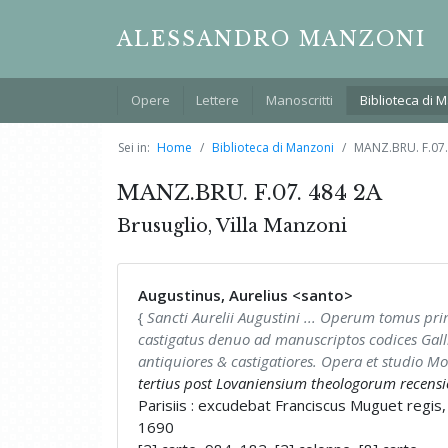
ALESSANDRO MANZONI
Opere
Lettere
Manoscritti
Biblioteca di 
Sei in:
Home
Biblioteca di Manzoni
MANZ.BRU. F.07.
MANZ.BRU. F.07. 484 2A
Brusuglio, Villa Manzoni
Augustinus, Aurelius <santo>
{
Sancti Aurelii Augustini ... Operum tomus p
castigatus denuo ad manuscriptos codices Galli
antiquiores & castigatiores. Opera et studio M
tertius post Lovaniensium theologorum recens
Parisiis : excudebat Franciscus Muguet regis, c
1690