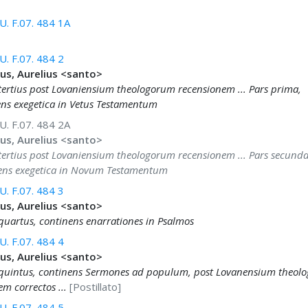
. F.07. 484 1A
. F.07. 484 2
us, Aurelius <santo>
tertius post Lovaniensium theologorum recensionem ... Pars prima,
ns exegetica in Vetus Testamentum
. F.07. 484 2A
us, Aurelius <santo>
tertius post Lovaniensium theologorum recensionem ... Pars secunda
ens exegetica in Novum Testamentum
. F.07. 484 3
us, Aurelius <santo>
quartus, continens enarrationes in Psalmos
. F.07. 484 4
us, Aurelius <santo>
quintus, continens Sermones ad populum, post Lovanensium theol
m correctos ...
[Postillato]
. F.07. 484 5