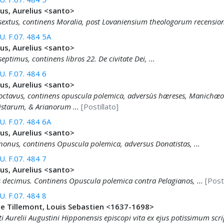
us, Aurelius <santo>
sextus, continens Moralia, post Lovaniensium theologorum recension
. F.07. 484 5A
us, Aurelius <santo>
eptimus, continens libros 22. De civitate Dei, ...
. F.07. 484 6
us, Aurelius <santo>
octavus, continens opuscula polemica, adversùs hæreses, Manichæ
nistarum, & Arianorum ...
[Postillato]
. F.07. 484 6A
us, Aurelius <santo>
nonus, continens Opuscula polemica, adversus Donatistas, ...
. F.07. 484 7
us, Aurelius <santo>
 decimus. Continens Opuscula polemica contra Pelagianos, ...
[Posti
. F.07. 484 8
de Tillemont, Louis Sebastien <1637-1698>
ti Aurelii Augustini Hipponensis episcopi vita ex ejus potissimum scri