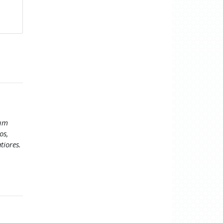
ium
os,
tiores.