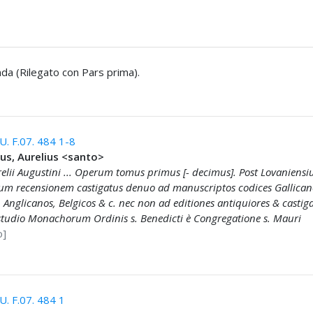
nda (Rilegato con Pars prima).
. F.07. 484 1-8
us, Aurelius <santo>
relii Augustini ... Operum tomus primus [- decimus]. Post Lovaniens
um recensionem castigatus denuo ad manuscriptos codices Gallican
 Anglicanos, Belgicos & c. nec non ad editiones antiquiores & castiga
studio Monachorum Ordinis s. Benedicti è Congregatione s. Mauri
o]
. F.07. 484 1