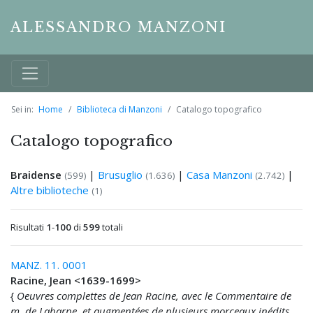
ALESSANDRO MANZONI
Sei in:
Home
Biblioteca di Manzoni
Catalogo topografico
Catalogo topografico
Braidense
|
Brusuglio
|
Casa Manzoni
|
(599)
(1.636)
(2.742)
Altre biblioteche
(1)
Risultati
1
-
100
di
599
totali
MANZ. 11. 0001
Racine, Jean <1639-1699>
{
Oeuvres complettes de Jean Racine, avec le Commentaire de
m. de Laharpe, et augmentées de plusieurs morceaux inédits